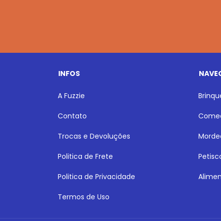
INFOS
NAVE
A Fuzzie
Brinq
Contato
Comed
Trocas e Devoluções
Morde
Politica de Frete
Petisc
Politica de Privacidade
Alime
Termos de Uso