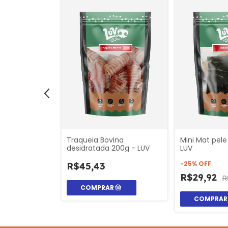
ina
Traqueia Bovina
Mini Mat pele
 un - LUV
desidratada 200g - LUV
LUV
-
25
%
OFF
R$45,43
R$29,92
R