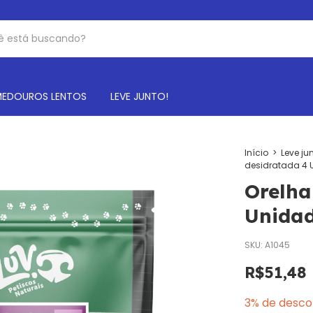
EDOUROS LENTOS
LEVE JUNTO!
Início
>
Leve jun
desidratada 4 
Orelha
Unidad
SKU:
A1045
R$51,48
3% de desco