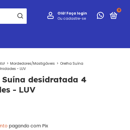
0
Olá!
Faça login
Ou cadastre-se
to!
>
Mordedores/Mastigáveis
>
Orelha Suína
Unidades - LUV
 Suína desidratada 4
es - LUV
nto
pagando com Pix