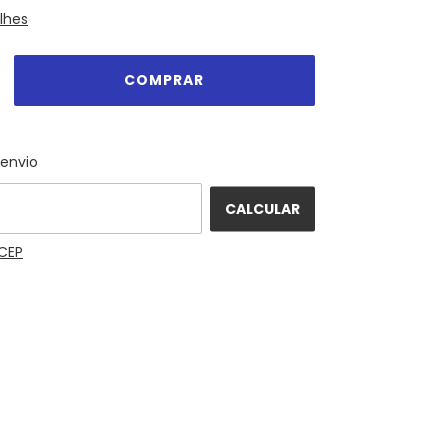
lhes
ALTERAR CEP
 o CEP:
 envio
CALCULAR
CEP