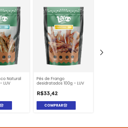
sco Natural
Pés de Frango
Orelha Bovina
- LUV
desidratados 100g - LUV
130g - LUV
R$33,42
R$51,48