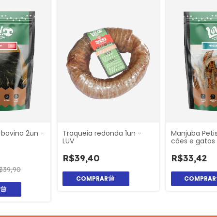
 bovina 2un -
Traqueia redonda 1un -
Manjuba Peti
LUV
cães e gatos 
R$39,40
R$33,42
$39,90