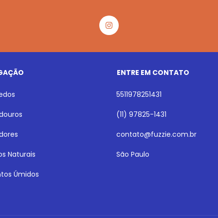
GAÇÃO
ENTRE EM CONTATO
uedos
5511978251431
ouros
(11) 97825-1431
dores
contato@fuzzie.com.br
os Naturais
São Paulo
ntos Úmidos