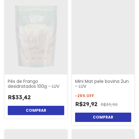
Pés de Frango
Mini Mat pele bovina 2un
desidratados 100g - LUV
- LUV
-
25
%
OFF
R$33,42
R$29,92
R$39,90