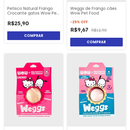
Petisco Natural Frango
Weggs de Frango cães
Crocante gatos Wow Pet
Wow Pet Food
Food
-
25
%
OFF
R$25,90
R$9,67
R$12,90