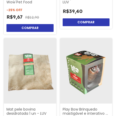
Wow Pet Food
LUV
-
25
%
OFF
R$39,40
R$9,67
R$12,90
Mat pele bovina
Play Bow Brinquedo
desidratada 1 un - LUV
mastigável e interativo -