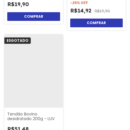
-
25
%
OFF
R$19,90
R$14,92
R$19,90
ESGOTADO
Tendão Bovino
desidratado 200g - LUV
R$51,48