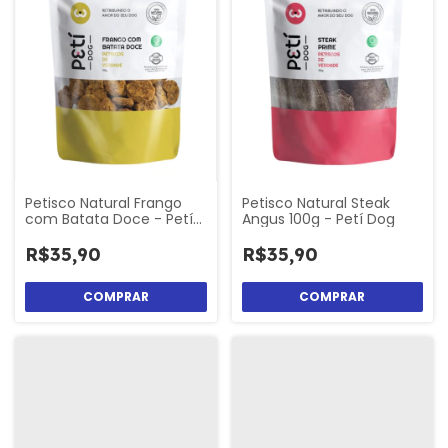
Petisco Natural Frango
Petisco Natural Steak
com Batata Doce - Petí
Angus 100g - Petí Dog
Dog
R$35,90
R$35,90