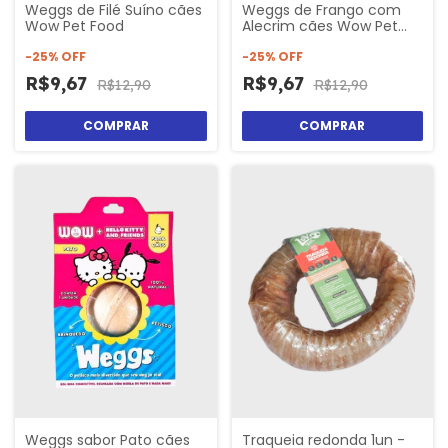
Weggs de Filé Suíno cães
Weggs de Frango com
Wow Pet Food
Alecrim cães Wow Pet
Food
-
25
%
OFF
-
25
%
OFF
R$9,67
R$9,67
R$12,90
R$12,90
Weggs sabor Pato cães
Traqueia redonda 1un -