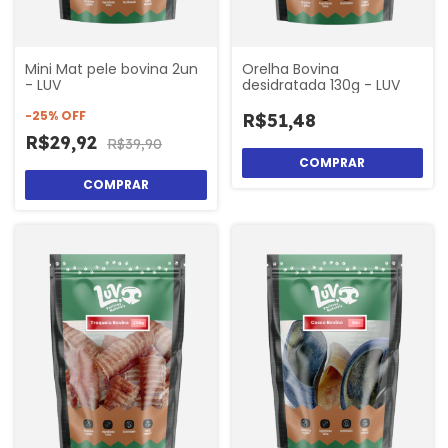
Mini Mat pele bovina 2un
Orelha Bovina
- LUV
desidratada 130g - LUV
-
25
%
OFF
R$51,48
R$29,92
R$39,90